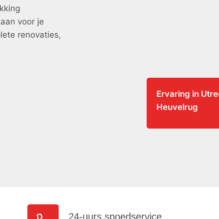
kking
aan voor je
lete renovaties,
Ervaring in Utr
Heuvelrug
24-uurs spoedservice