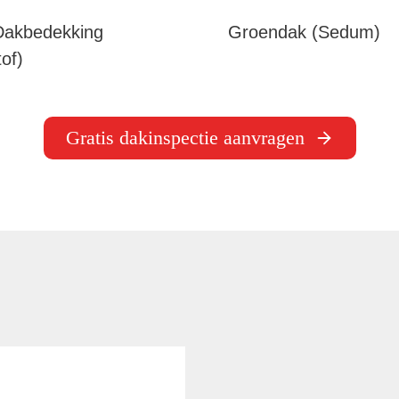
akbedekking
Groendak (Sedum)
of)
Gratis dakinspectie aanvragen