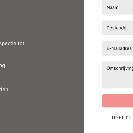
spectie tot
ng
eden
HEEFT U