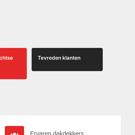
echtse
Tevreden klanten
Ervaren dakdekkers